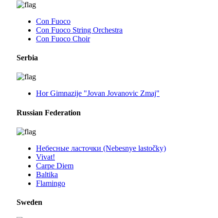
Con Fuoco
Con Fuoco String Orchestra
Con Fuoco Choir
Serbia
Hor Gimnazije "Jovan Jovanovic Zmaj"
Russian Federation
Небесные ласточки (Nebesnye lastočky)
Vivat!
Carpe Diem
Baltika
Flamingo
Sweden