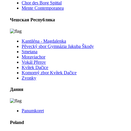
Chor des Borg Spittal
Mente Contemporanea
Чешская Республика
Kantiléna - Magdalenka
Pěvecký sbor Gymnázia Jakuba Škody
Smetana
Moraviachor
Vokál Přerov
Kvítek Dačice
Komorný zbor Kvítek Dačice
Zvonky
Дания
Panumkoret
Poland