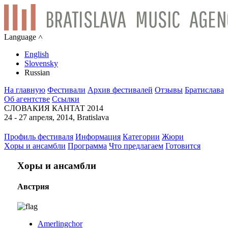
Language ˄
English
Slovensky
Russian
На главную
Фестивали
Архив фестивалей
Отзывы
Братислава
Об агентстве
Ссылки
СЛОВАКИЯ КАНТАТ 2014
24 - 27 апреля, 2014, Bratislava
Профиль фестиваля
Информация
Категории
Жюри
Xоры и ансамбли
Программа
Что предлагаем
Готовится
Xоры и ансамбли
Австрия
Amerlingchor