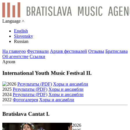
Language ˄
English
Slovensky
Russian
На главную
Фестивали
Архив фестивалей
Отзывы
Братислава
Об агентстве
Ссылки
Архив
International Youth Music Festival II.
2026
Результаты (PDF)
Xоры и ансамбли
2025
Результаты (PDF)
Xоры и ансамбли
2024
Результаты (PDF)
Xоры и ансамбли
2022
Фотогалерея
Xоры и ансамбли
Bratislava Cantat I.
2026