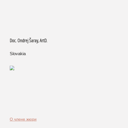
Doc. Ondrej Šaray, ArtD.
Slovakia
О члене жюри