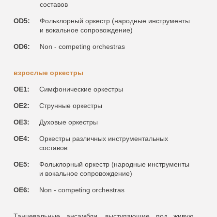
составов
OD5:
Фольклорный оркестр (народные инструменты
и вокальное сопровождение)
OD6:
Non - competing orchestras
взрослые оркестры
OE1:
Симфонические оркестры
OE2:
Струнные оркестры
OE3:
Духовые оркестры
OE4:
Оркестры различных инструментальных
составов
OE5:
Фольклорный оркестр (народные инструменты
и вокальное сопровождение)
OE6:
Non - competing orchestras
Танцевальные ансамбли, выступающие под живую