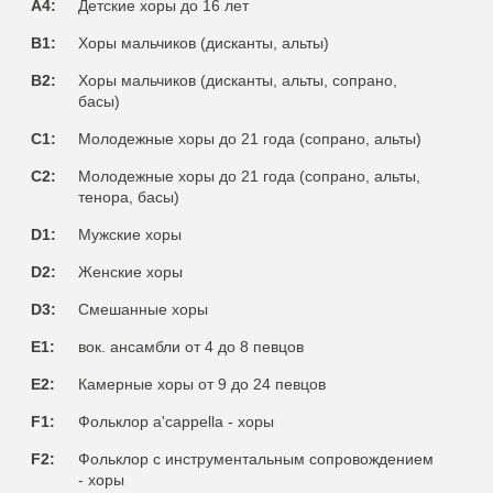
A4:
Детские хоры до 16 лет
B1:
Хоры мальчиков (дисканты, альты)
B2:
Хоры мальчиков (дисканты, альты, сопрано,
басы)
C1:
Молодежные хоры до 21 года (сопрано, альты)
C2:
Молодежные хоры до 21 года (сопрано, альты,
тенора, басы)
D1:
Мужские хоры
D2:
Женские хоры
D3:
Смешанные хоры
E1:
вок. ансамбли от 4 до 8 певцов
E2:
Камерные хоры от 9 до 24 певцов
F1:
Фольклор a'cappella - хоры
F2:
Фольклор с инструментальным сопровождением
- хоры