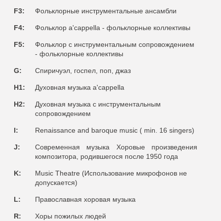
F3:
Фольклорные инструментальные ансамбли
F4:
Фольклор a'cappella - фольклорные коллективы
F5:
Фольклор с инструментальным сопровождением
- фольклорные коллективы
G:
Спиричуэл, госпел,
поп, джаз
H1:
Духовная музыка a'cappella
H2:
Духовная музыка с инструментальным
сопровождением
I:
Renaissance and baroque music ( min. 16 singers)
J:
Современная музыка Хоровые произведения
композитора, родившегося после 1950 года
K:
Music Theatre (Использование микрофонов не
допускается)
L:
Православная хоровая музыка
R:
Xоры пожилых людей