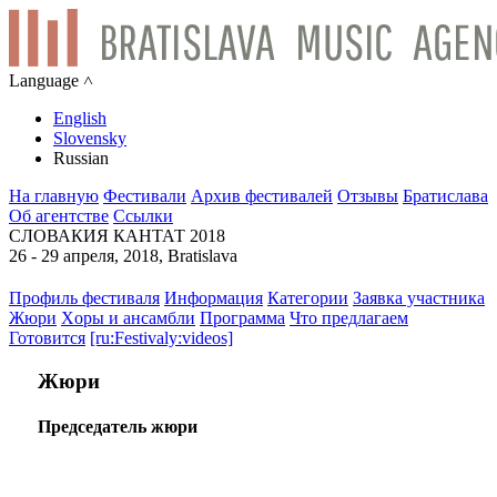
Language ˄
English
Slovensky
Russian
На главную
Фестивали
Архив фестивалей
Отзывы
Братислава
Об агентстве
Ссылки
СЛОВАКИЯ КАНТАТ 2018
26 - 29 апреля, 2018, Bratislava
Профиль фестиваля
Информация
Категории
Заявка участника
Жюри
Xоры и ансамбли
Программа
Что предлагаем
Готовится
[ru:Festivaly:videos]
Жюри
Председатель жюри