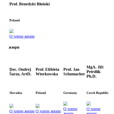
Prof. Benedykt Błoński
Poland
О члене жюри
жюри
MgA. Jiří
Doc. Ondrej
Prof. Elżbieta
Prof. Jan
Petrdlík
Šaray, ArtD.
Wtorkowska
Schumacher
Ph.D.
Slovakia
Poland
Germany
Czech Republic
О члене
О члене
О члене жюри
О члене жюри
жюри
жюри