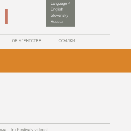
Language ˄
English
Slovensky
Russian
ОБ АГЕНТСТВЕ
ССЫЛКИ
мма
[ru:Festivaly:videos]