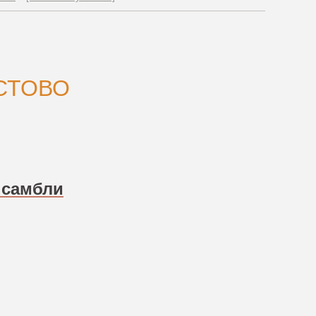
СТОВО
ансамбли