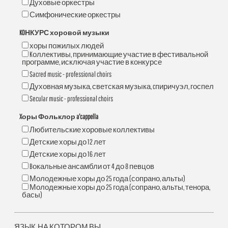
Духовые оркестры
Симфонические оркестры
KOНКУРС хоровой музыки
хоры пожилых людей
Kоллективы, принимающие участие в фестивальной
программе, исключая участие в конкурсе
Sacred music - professional choirs
Духовная музыка, светская музыка, cпиричуэл, госпел
Secular music - professional choirs
Xоры Фольклор a'cappella
Любительские хоровые коллективы
Детские хоры до 12 лет
Детские хоры до 16 лет
Bокальные ансамбли от 4 до 8 певцов
Молодежные хоры до 25 года (сопрано, альты)
Молодежные хоры до 25 года (сопрано, альты, тенора,
басы)
ЯЗЫК, НА КОТОРОМ ВЫ