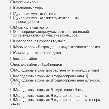
Мужские хоры
Смешанные хоры
Духовная музыка a'cappella
Духовная музыка с инструментальным
сопровождением
Музыкальный театр
Хоры, принимающие участие в фестивальной
программе, исключая участие в конкурсе.
Православная хоровая музыка
Музыка эпохи Возрождения и музыка эпохи барокко
Спиричуэл, госпел, поп, джаз
вок. ансамбли
вок. ансамбли от 4 до 8 певцов
Молодежные хоры (возрастная категория до 21 года)
Молодежные хоры до 21 года (сопрано, альты)
Молодежные хоры до 21 года (сопрано, альты, тенора,
басы)
Молодежные хоры до 21 года (тенора, басы)
Молодежные хоры до 35 года (сопрано, альты)
Молодежные хоры до 35 года (сопрано, альты, тенора,
басы)