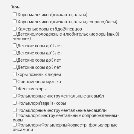
Xoры
Хоры мальчиков (дисканты, альты)
Хоры мальчиков (дисканты, альты, сопрано, басы)
Камерные хоры от 9 до 24 певцов
Детские, молодежные и любительские хоры (max. 60
человек)
Детские хоры до 12 лет
Детские хоры до 16 лет
Детские хоры до 6 лет
Детские хоры до 8 лет
хоры пожилых людей
Современная музыка
Женские хоры
Фольклорные инструментальные ансамбл
Фольклор a'cappella - хоры
Фольклорные инструментальные ансамбли
Фольклор с инструментальным сопровождением -
хоры
Фольклор и Фольклорный оркестр - фольклорные
ансамбли