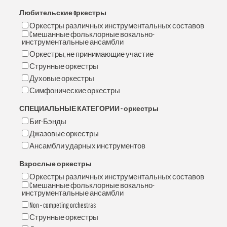
Любительские oркестры
Оркестры различных инструментальных составов
Cмешанные фольклорные вокально-
инструментальные ансамбли
Оркестры, не принимающие участие
Струнные оркестры
Духовые оркестры
Симфонические оркестры
СПЕЦИАЛЬНЫЕ КАТЕГОРИИ - оркестры
Биг-Бэнды
Джазовые оркестры
Ансамбли ударных инструментов
взрослые оркестры
Оркестры различных инструментальных составов
Cмешанные фольклорные вокально-
инструментальные ансамбли
Non - competing orchestras
Струнные оркестры