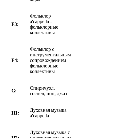
Фольклор
a'cappella -
F3:
фольклорные
коллективы
Фольклор с
инструментальным
F4:
сопровождением -
фольклорные
коллективы
Спиричуэл,
G:
госпел,
поп, джаз
Духовная музыка
H1:
a'cappella
Духовная музыка с
H2:
инструментальным