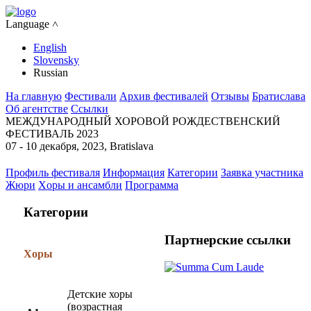
Language ˄
English
Slovensky
Russian
На главную
Фестивали
Архив фестивалей
Отзывы
Братислава
Об агентстве
Ссылки
МЕЖДУНАРОДНЫЙ ХОРОВОЙ РОЖДЕСТВЕНСКИЙ
ФЕСТИВАЛЬ 2023
07 - 10 декабря, 2023, Bratislava
Профиль фестиваля
Информация
Категории
Заявка участника
Жюри
Xоры и ансамбли
Программа
Категории
Партнерские ссылки
Xоры
Детские хоры
(возрастная