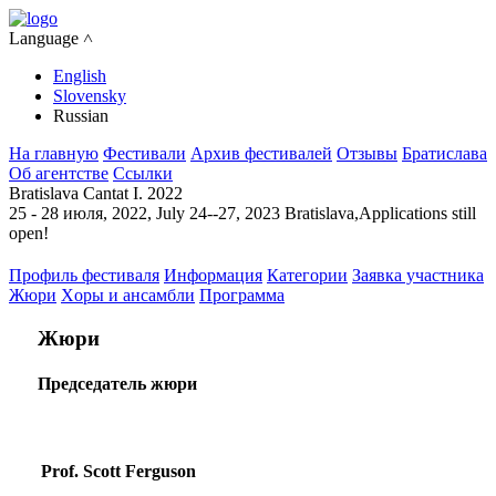
Language ˄
English
Slovensky
Russian
На главную
Фестивали
Архив фестивалей
Отзывы
Братислава
Об агентстве
Ссылки
Bratislava Cantat I. 2022
25 - 28 июля, 2022, July 24--27, 2023 Bratislava,Applications still
open!
Профиль фестиваля
Информация
Категории
Заявка участника
Жюри
Xоры и ансамбли
Программа
Жюри
Председатель жюри
Prof. Scott Ferguson