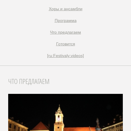
Xоры и ансамбли
Программа
Что предлагаем
Готовится
[ru:Festivaly:videos]
ЧТО ПРЕДЛАГАЕМ