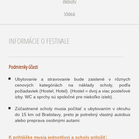
Aktivity
Videá
INFORMÁCIE O FESTIVALE
Podmienky účasti
Ubytovanie a stravovanie bude zaistené v rôznych
cenových kategóriách na náklady scholy, podľa
požiadaviek (Hostel, Hotel). (Hostel = dvoj a viac posteľové
izby. WC a sprchy sú spoločné pre niekoľko izieb).
Zúčastnené scholy musia počítať s ubytovaním v okruhu
do 15 km od Bratislavy, preto je potrebný vlastný autobus
alebo preprava osobnými autami.
K prihláške musia jednotlivci a scholy priložiť: