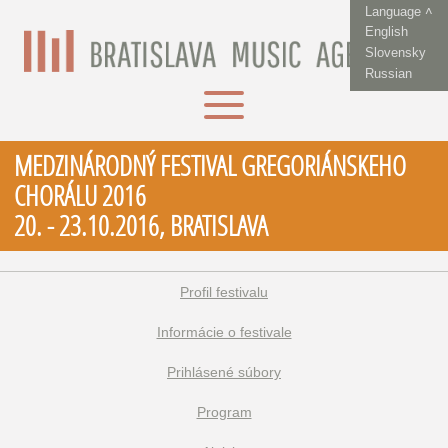
Language ˄
English
Slovensky
Russian
MEDZINÁRODNÝ FESTIVAL GREGORIÁNSKEHO
CHORÁLU 2016
20. - 23.10.2016, BRATISLAVA
Profil festivalu
Informácie o festivale
Prihlásené súbory
Program