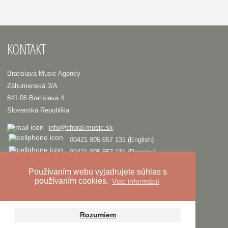
KONTAKT
Bratislava Music Agency
Záhumenská 3/A
841 06 Bratislava 4
Slovenská Republika
info@choral-music.sk
00421 905 657 131 (English)
00421 905 657 131 (Russian)
.
Používaním webu vyjadrujete súhlas s
používaním cookies.
Viac informácií
COPYRIGHT © Bratislava Music Agency
TRIAD
Design and programming by
Zásady ochrany osobných údajov
Rozumiem