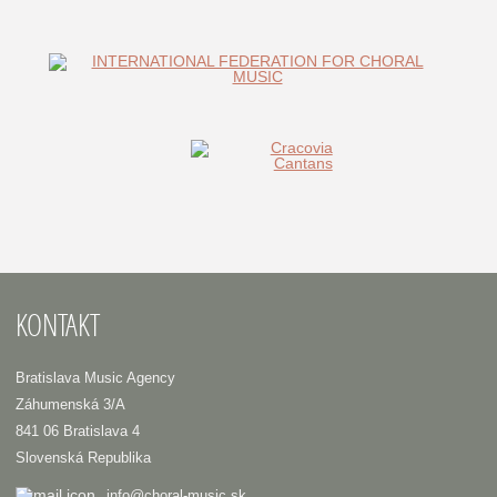
KONTAKT
Bratislava Music Agency
Záhumenská 3/A
841 06 Bratislava 4
Slovenská Republika
info@choral-music.sk