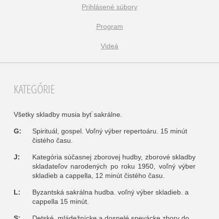
Prihlásené súbory
Program
Videá
KATEGÓRIE
Všetky skladby musia byť sakrálne.
G:
Spirituál, gospel. Voľný výber repertoáru. 15 minút
čistého času.
J:
Kategória súčasnej zborovej hudby, zborové skladby
skladateľov narodených po roku 1950, voľný výber
skladieb a cappella, 12 minút čistého času.
L:
Byzantská sakrálna hudba. voľný výber skladieb. a
cappella 15 minút.
S:
Detské, mládežnícke a dospelé spevácke zbory do