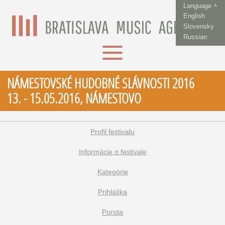
Language ˄
English
Slovensky
Russian
NÁMESTOVSKÉ HUDOBNÉ SLÁVNOSTI 2016
13. - 15.05.2016, NÁMESTOVO
Profil festivalu
Informácie o festivale
Kategórie
Prihláška
Porota