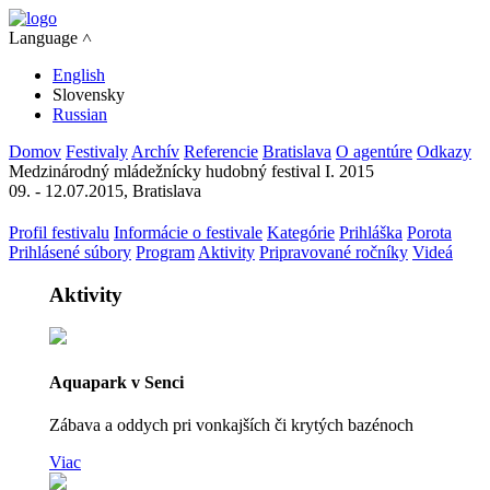
Language ˄
English
Slovensky
Russian
Domov
Festivaly
Archív
Referencie
Bratislava
O agentúre
Odkazy
Medzinárodný mládežnícky hudobný festival I. 2015
09. - 12.07.2015, Bratislava
Profil festivalu
Informácie o festivale
Kategórie
Prihláška
Porota
Prihlásené súbory
Program
Aktivity
Pripravované ročníky
Videá
Aktivity
Aquapark v Senci
Zábava a oddych pri vonkajších či krytých bazénoch
Viac