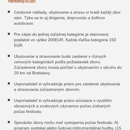
Podmienky účasti
Cestovné náklady, ubytovanie a stravu si hradí každý zbor
sám. Týka sa to aj dirigenta, doprovodu a šoférov
autobusov.
Pre zápis do jednej súťažnej kategórie je stanovený
poplatok vo výške 200EUR. Každá ďaľšia kategória 150
EUR.
Ubytovanie a stravovanie bude zaistené v rôznych
cenových kategóriách podľa požiadaviek zboru.
Zúčastnené zbory musia počítať s ubytovaním v okruhu do
20 km od Bratislavy.
Usporiadateľ si vyhradzuje právo pre zaistenie ubytovania
a stravovania zúčastneným zborom.
Usporiadateľ si vyhradzuje právo súvisiace s využitím
obrazových a zvukových záznamov počas získaných
počas festivalu.
Spevácke zbory možu mať vystúpenia počas festivalu: A)
program svetskej alebo ľudovej inštrumentálnej hudby, (15