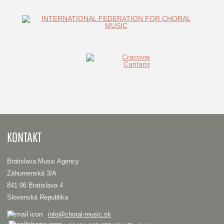
KONTAKT
Bratislava Music Agency
Záhumenská 3/A
841 06 Bratislava 4
Slovenská Republika
info@choral-music.sk