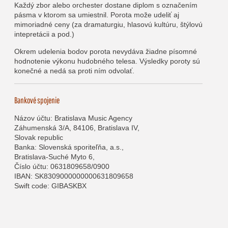
Každý zbor alebo orchester dostane diplom s označením
pásma v ktorom sa umiestnil. Porota može udeliť aj
mimoriadné ceny (za dramaturgiu, hlasovú kultúru, štýlovú
intepretácii a pod.)
Okrem udelenia bodov porota nevydáva žiadne písomné
hodnotenie výkonu hudobného telesa. Výsledky poroty sú
konečné a nedá sa proti ním odvolať.
Bankové spojenie
Názov účtu: Bratislava Music Agency
Záhumenská 3/A, 84106, Bratislava IV,
Slovak republic
Banka: Slovenská sporiteľňa, a.s.,
Bratislava-Suché Myto 6,
Číslo účtu: 0631809658/0900
IBAN: SK8309000000000631809658
Swift code: GIBASKBX