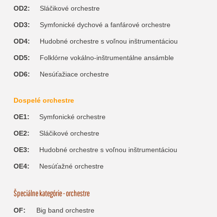
OD2:
Sláčikové orchestre
OD3:
Symfonické dychové a fanfárové orchestre
OD4:
Hudobné orchestre s voľnou inštrumentáciou
OD5:
Folklórne vokálno-inštrumentálne ansámble
OD6:
Nesúťažiace orchestre
Dospelé orchestre
OE1:
Symfonické orchestre
OE2:
Sláčikové orchestre
OE3:
Hudobné orchestre s voľnou inštrumentáciou
OE4:
Nesúťažné orchestre
Špeciálne kategórie - orchestre
OF:
Big band orchestre