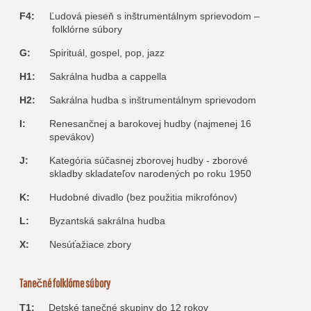
F4:
Ľudová pieseň s inštrumentálnym sprievodom –
folklórne súbory
G:
Spirituál, gospel, pop, jazz
H1:
Sakrálna hudba a cappella
H2:
Sakrálna hudba s inštrumentálnym sprievodom
I:
Renesančnej a barokovej hudby (najmenej 16
spevákov)
J:
Kategória súčasnej zborovej hudby - zborové
skladby skladateľov narodených po roku 1950
K:
Hudobné divadlo (bez použitia mikrofónov)
L:
Byzantská sakrálna hudba
X:
Nesúťažiace zbory
Tanečné folklórne súbory
T1:
Detské tanečné skupiny do 12 rokov