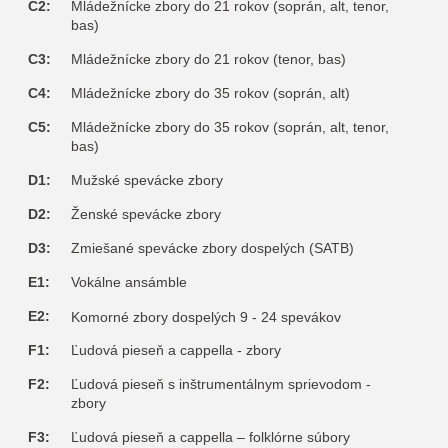
C2:
Mládežnícke zbory do 21 rokov (soprán, alt, tenor,
bas)
C3:
Mládežnícke zbory do 21 rokov (tenor, bas)
C4:
Mládežnícke zbory do 35 rokov (soprán, alt)
C5:
Mládežnícke zbory do 35 rokov (soprán, alt, tenor,
bas)
D1:
Mužské spevácke zbory
D2:
Ženské spevácke zbory
D3:
Zmiešané spevácke zbory dospelých (SATB)
E1:
Vokálne ansámble
E2:
Komorné zbory dospelých 9 - 24 spevákov
F1:
Ľudová pieseň a cappella - zbory
F2:
Ľudová pieseň s inštrumentálnym sprievodom -
zbory
F3:
Ľudová pieseň a cappella – folklórne súbory