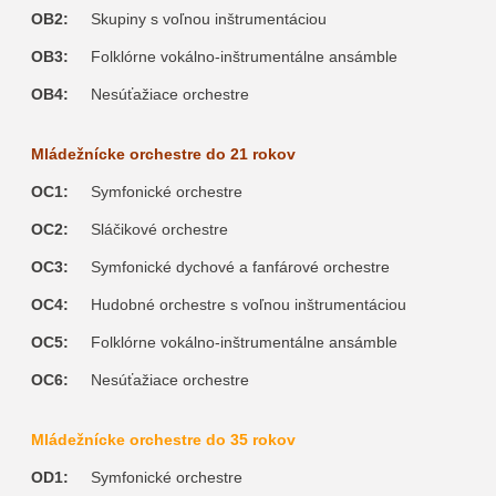
OB2:
Skupiny s voľnou inštrumentáciou
OB3:
Folklórne vokálno-inštrumentálne ansámble
OB4:
Nesúťažiace orchestre
Mládežnícke orchestre do 21 rokov
OC1:
Symfonické orchestre
OC2:
Sláčikové orchestre
OC3:
Symfonické dychové a fanfárové orchestre
OC4:
Hudobné orchestre s voľnou inštrumentáciou
OC5:
Folklórne vokálno-inštrumentálne ansámble
OC6:
Nesúťažiace orchestre
Mládežnícke orchestre do 35 rokov
OD1:
Symfonické orchestre