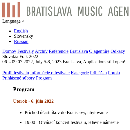
Language ˄
English
Slovensky
Russian
Domov
Festivaly
Archív
Referencie
Bratislava
O agentúre
Odkazy
Slovakia Folk 2022
06. - 09.07.2022, July 5-8, 2023 Bratislava, Applications still open!
Profil festivalu
Informácie o festivale
Kategórie
Prihláška
Porota
Prihlásené súbory
Program
Program
Utorok - 6. júla 2022
Príchod účastníkov do Bratislavy, ubytovanie
19:00 - Otvárací koncert festivalu, Hlavné námestie