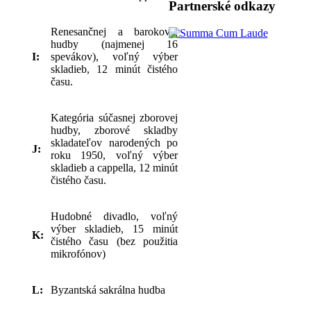
Partnerské odkazy
Renesančnej a barokovej
hudby (najmenej 16
I:
spevákov), voľný výber
skladieb, 12 minút čistého
času.
Kategória súčasnej zborovej
hudby, zborové skladby
skladateľov narodených po
J:
roku 1950, voľný výber
skladieb a cappella, 12 minút
čistého času.
Hudobné divadlo, voľný
výber skladieb, 15 minút
K:
čistého času (bez použitia
mikrofónov)
L:
Byzantská sakrálna hudba