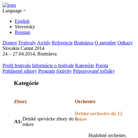
Language ˄
English
Slovensky
Russian
Domov
Festivaly
Archív
Referencie
Bratislava
O agentúre
Odkazy
Slovakia Cantat 2014
24. - 27.04.2014, Bratislava
Profil festivalu
Informácie o festivale
Kategórie
Porota
Prihlásené súbory
Program
Aktivity
Pripravované ročníky
Kategórie
Zbory
Orchestre
Detské orchestre do 12
Detské spevácke zbory do 6
rokov
A1:
rokov
Hudobné orchestre,