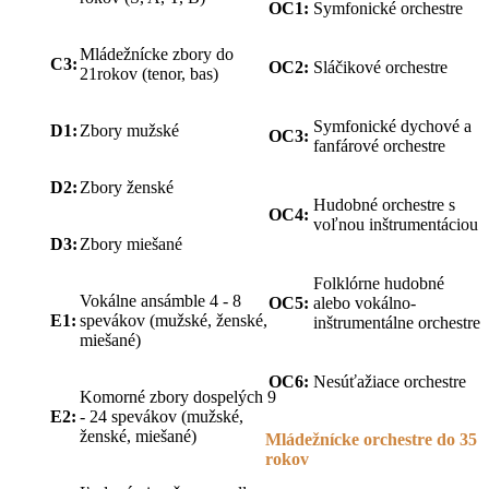
OC1:
Symfonické orchestre
Mládežnícke zbory do
C3:
OC2:
Sláčikové orchestre
21rokov (tenor, bas)
Symfonické dychové a
D1:
Zbory mužské
OC3:
fanfárové orchestre
D2:
Zbory ženské
Hudobné orchestre s
OC4:
voľnou inštrumentáciou
D3:
Zbory miešané
Folklórne hudobné
Vokálne ansámble 4 - 8
OC5:
alebo vokálno-
E1:
spevákov (mužské, ženské,
inštrumentálne orchestre
miešané)
OC6:
Nesúťažiace orchestre
Komorné zbory dospelých 9
E2:
- 24 spevákov
(mužské,
ženské, miešané)
Mládežnícke orchestre do 35
rokov