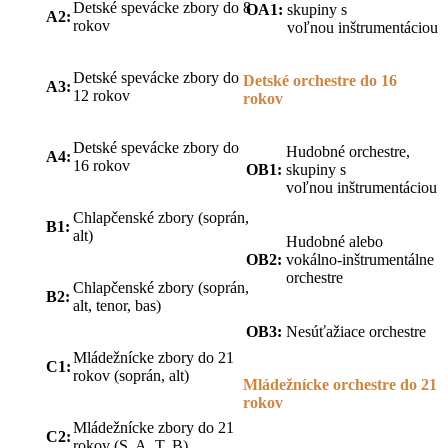
Detské spevácke zbory do 8
OA1:
skupiny s
A2:
rokov
voľnou inštrumentáciou
Detské spevácke zbory do
Detské orchestre do 16
A3:
12 rokov
rokov
Detské spevácke zbory do
Hudobné orchestre,
A4:
16 rokov
OB1:
skupiny s
voľnou inštrumentáciou
Chlapčenské zbory (soprán,
B1:
alt)
Hudobné alebo
OB2:
vokálno-inštrumentálne
orchestre
Chlapčenské zbory (soprán,
B2:
alt, tenor, bas)
OB3:
Nesúťažiace orchestre
Mládežnícke zbory do 21
C1:
rokov (soprán, alt)
Mládežnícke orchestre do 21
rokov
Mládežnícke zbory do 21
C2:
rokov (S, A, T, B)