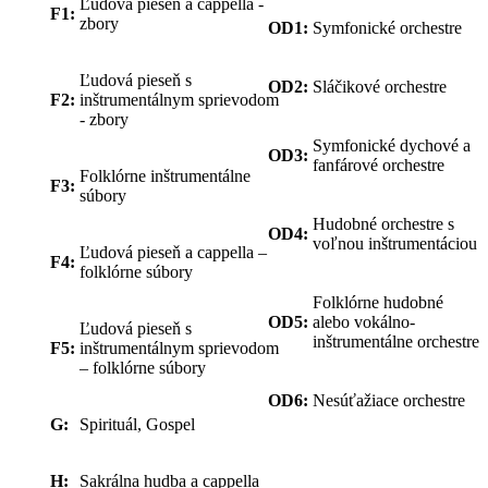
Ľudová pieseň a cappella -
F1:
zbory
OD1:
Symfonické orchestre
Ľudová pieseň s
OD2:
Sláčikové orchestre
F2:
inštrumentálnym
sprievodom
- zbory
Symfonické dychové a
OD3:
fanfárové orchestre
Folklórne inštrumentálne
F3:
súbory
Hudobné orchestre s
OD4:
voľnou inštrumentáciou
Ľudová pieseň a cappella –
F4:
folklórne súbory
Folklórne hudobné
OD5:
alebo vokálno-
Ľudová pieseň s
inštrumentálne orchestre
F5:
inštrumentálnym sprievodom
–
folklórne
súbory
OD6:
Nesúťažiace orchestre
G:
Spirituál, Gospel
H:
Sakrálna hudba a cappella