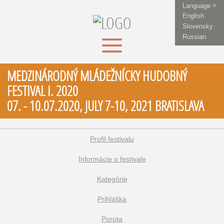
Language ˄
English
Slovensky
Russian
MEDZINÁRODNÝ MLÁDEŽNÍCKY HUDOBNÝ
FESTIVAL I. 2020
07. - 10.07.2020, JULY 7-10, 2021 BRATISLAVA
Profil festivalu
Informácie o festivale
Kategórie
Prihláška
Porota