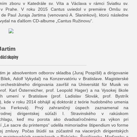
ním zboru v Katedrále sv. Víta a Václava v rámci Sviatku sv.
 v Prahe. V roku 2015 Cantus uviedol v premiére Omšu sv.
 de Paul Juraja Jartima (venovanú A. Slaninkovi), ktorú následne
 vydal na ďalšom CD-albume „Cantus Ružinovu“.
 Jartim
Vedúci skupiny
rtim je absolventom odborov skladba (Juraj Pospíšil) a dirigovanie
Bílek, Adolf Vykydal) na Konzervatóriu v Bratislave. Magisterské
orchestrálneho dirigovania zavŕšil na Universität für Musik vo
prof. Karl Österreicher, prof. Leopold Hager) a na Vysokej škole
ch umení v Bratislave (prof. Ladislav Slovák, prof. Bystrík
, kde v roku 2014 obhájil aj doktorát z teórie hudobného umenia
 Eva Ferková). Prvý zahraničný úspech zaznamenal na
rodnej dirigentskej súťaži I. Stravinského v rakúskom
chlagu, keď mu porota ako dvadsaťročnému za výkon pri
ní „Le sacre du printemps“ udelila mimoriadne štipendium vo forme
ej zmluvy. Počas štúdií sa zúčastnil na viacerých dirigentských
a majstrovských seminároch v Rakúsku, Švajčiarsku, Maďarsku a