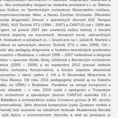
u. Ako orchestrálny dirigent sa následne predstavil o.i. so Štátnou
niou Košice, so Symfonickým orchestrom Slovenského rozhlasu,
mphonieorchester Wien, a Neues Züricher Orchester. Dlhodobo
rozvíja dirigentskú činnosť v speváckych zboroch ASZ Tempus
1994), VUS Technik STU (1994 – 2007) a CANTUS (od r. 1999 ako
rigent, od jesene 2007 ako umelecký vedúci telesa), s ktorými
očetné úspechy na koncertoch, domácich turné, zahraničných
, festivaloch a súťažiach (o. i. Grand prix na I. súťaži B. Martinů v
Králové so speváckym zborom Technik STU v roku 1999). Od r.
obí ako pedagóg dirigovania a hudobno-teoretických predmetov
rvatóriu v Bratislave, v rokoch 1998 – 2007 naštudoval a dirigoval
titulov v opernom štúdiu školy, účinkoval s Barokovým orchestrom
atória (2005 – 2008) a od septembra 2012 prevzal vedenie
ckého orchestra Konzervatória, s ktorým úspešne absolvoval
koncertov v rámci cyklov J, HA a R Slovenskej filharmónie či
u Viva Musica. Od roku 2011 pedagogicky pôsobí aj na Katedre
udby na VŠMU v Bratislave. Paralelne sa venuje kompozícii a
aniu skladieb – v roku 2010 vydal v spolupráci s Trnavským
m orchestrom a speváckym zborom CANTUS autorské CD s
 Baladikon a orchestrálnou suitou Conservo grosso (k 90. výročiu
onzervatória). Jeho zborové kompozície (cykly Quattuor motèta a
vendi) boli ocenené na súťažnom festivale Akademická Banská
, vyšli tlačou v rovnomennom zborníku a stali sa postupne (v