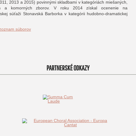
011, 2013 a 2015) povinnými skladbami v kategóriách miešaných,
h a komorných zborov. V roku 2014 získal ocenenie na
ľskej súťaži Stonavská Barborka v kategórii hudobno-dramatickej
 zoznam súborov
PARTNERSKÉ ODKAZY