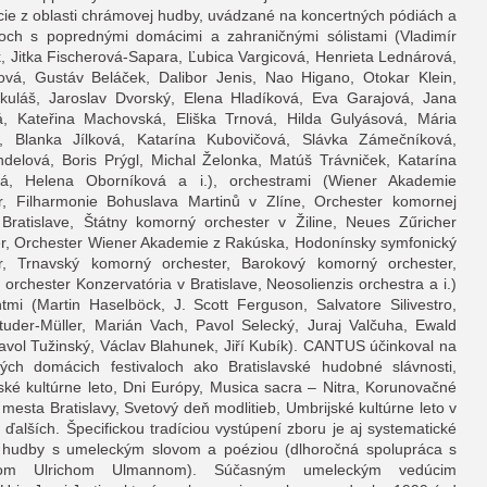
ie z oblasti chrámovej hudby, uvádzané na koncertných pódiách a
ch s poprednými domácimi a zahraničnými sólistami (Vladimír
, Jitka Fischerová-Sapara, Ľubica Vargicová, Henrieta Lednárová,
llová, Gustáv Beláček, Dalibor Jenis, Nao Higano, Otokar Klein,
kuláš, Jaroslav Dvorský, Elena Hladíková, Eva Garajová, Jana
, Kateřina Machovská, Eliška Trnová, Hilda Gulyásová, Mária
, Blanka Jílková, Katarína Kubovičová, Slávka Zámečníková,
ndelová, Boris Prýgl, Michal Želonka, Matúš Trávniček, Katarína
vá, Helena Oborníková a i.), orchestrami (Wiener Akademie
r, Filharmonie Bohuslava Martinů v Zlíne, Orchester komornej
Bratislave, Štátny komorný orchester v Žiline, Neues Zűricher
r, Orchester Wiener Akademie z Rakúska, Hodonínsky symfonický
er, Trnavský komorný orchester, Barokový komorný orchester,
orchester Konzervatória v Bratislave, Neosolienzis orchestra a i.)
ntmi (Martin Haselböck, J. Scott Ferguson, Salvatore Silivestro,
tuder-Müller, Marián Vach, Pavol Selecký, Juraj Valčuha, Ewald
avol Tužinský, Václav Blahunek, Jiří Kubík). CANTUS účinkoval na
ch domácich festivaloch ako Bratislavské hudobné slávnosti,
vské kultúrne leto, Dni Európy, Musica sacra – Nitra, Korunovačné
 mesta Bratislavy, Svetový deň modlitieb, Umbrijské kultúrne leto v
a ďalších. Špecifickou tradíciou vystúpení zboru je aj systematické
 hudby s umeleckým slovom a poéziou (dlhoročná spolupráca s
torom Ulrichom Ulmannom). Súčasným umeleckým vedúcim