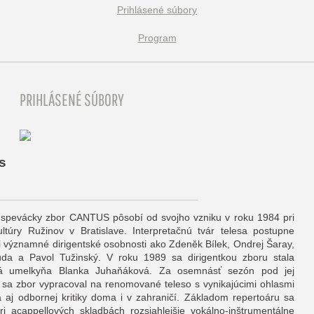
Prihlásené súbory
Program
PRIHLÁSENÉ SÚBORY
us
spevácky zbor CANTUS pôsobí od svojho vzniku v roku 1984 pri
túry Ružinov v Bratislave. Interpretačnú tvár telesa postupne
i významné dirigentské osobnosti ako Zdeněk Bílek, Ondrej Šaray,
da a Pavol Tužinský. V roku 1989 sa dirigentkou zboru stala
á umelkyňa Blanka Juhaňáková. Za osemnásť sezón pod jej
sa zbor vypracoval na renomované teleso s vynikajúcimi ohlasmi
a aj odbornej kritiky doma i v zahraničí. Základom repertoáru sa
pri acappellových skladbách rozsiahlejšie vokálno-inštrumentálne