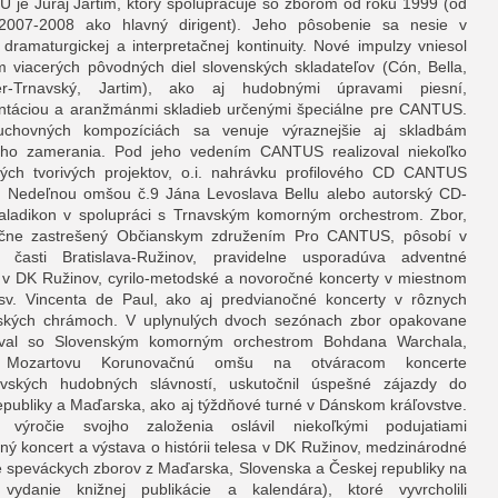
je Juraj Jartim, ktorý spolupracuje so zborom od roku 1999 (od
2007-2008 ako hlavný dirigent). Jeho pôsobenie sa nesie v
dramaturgickej a interpretačnej kontinuity. Nové impulzy vniesol
 viacerých pôvodných diel slovenských skladateľov (Cón, Bella,
er-Trnavský, Jartim), ako aj hudobnými úpravami piesní,
ntáciou a aranžmánmi skladieb určenými špeciálne pre CANTUS.
uchovných kompozíciách sa venuje výraznejšie aj skladbám
eho zamerania. Pod jeho vedením CANTUS realizoval niekoľko
ých tvorivých projektov, o.i. nahrávku profilového CD CANTUS
 s Nedeľnou omšou č.9 Jána Levoslava Bellu alebo autorský CD-
ladikon v spolupráci s Trnavským komorným orchestrom. Zbor,
ačne zastrešený Občianskym združením Pro CANTUS, pôsobí v
j časti Bratislava-Ružinov, pravidelne usporadúva adventné
 v DK Ružinov, cyrilo-metodské a novoročné koncerty v miestnom
sv. Vincenta de Paul, ako aj predvianočné koncerty v rôznych
vských chrámoch. V uplynulých dvoch sezónach zbor opakovane
oval so Slovenským komorným orchestrom Bohdana Warchala,
l Mozartovu Korunovačnú omšu na otváracom koncerte
vských hudobných slávností, uskutočnil úspešné zájazdy do
epubliky a Maďarska, ako aj týždňové turné v Dánskom kráľovstve.
te výročie svojho založenia oslávil niekoľkými podujatiami
tný koncert a výstava o histórii telesa v DK Ružinov, medzinárodné
ie speváckych zborov z Maďarska, Slovenska a Českej republiky na
 vydanie knižnej publikácie a kalendára), ktoré vyvrcholili