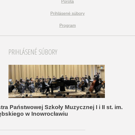
Porota
Prihlásené súbory
Program
PRIHLÁSENÉ SÚBORY
rębskiego w Inowrocławiu