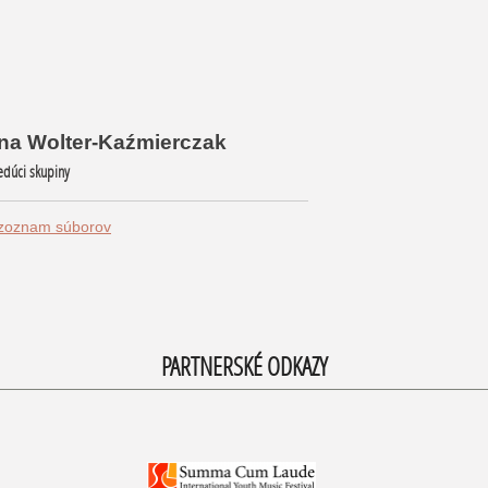
yna Wolter-Kaźmierczak
 Vedúci skupiny
 zoznam súborov
PARTNERSKÉ ODKAZY