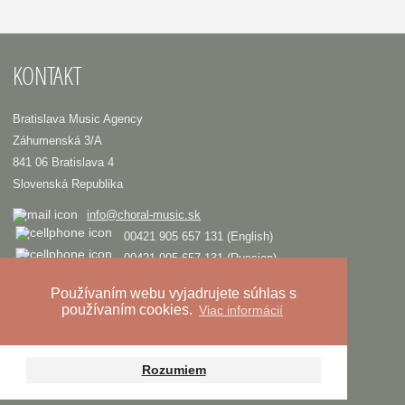
KONTAKT
Bratislava Music Agency
Záhumenská 3/A
841 06 Bratislava 4
Slovenská Republika
info@choral-music.sk
00421 905 657 131 (English)
00421 905 657 131 (Russian)
.
Používaním webu vyjadrujete súhlas s
používaním cookies.
Viac informácií
COPYRIGHT © Bratislava Music Agency
TRIAD
Design and programming by
Zásady ochrany osobných údajov
Rozumiem