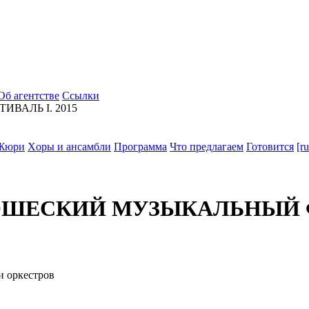
Об агентстве
Ссылки
АЛЬ I. 2015
Жюри
Xоры и ансамбли
Программа
Что предлагаем
Готовится
[r
ЕСКИЙ МУЗЫКАЛЬНЫЙ Ф
и оркестров