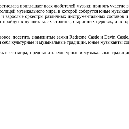
ратислава приглашает всех любителей музыки принять участие 
 столицей музыкального мира, в которой соберутся юные музыкан
 и взрослыe оркестры различных инструментальных составов и
 пройдут в лучших залах столицы, старинных церквях, а исто
овое; посетить знаменитые замки Redstone Castle и Devin Castl
я себя культурные и музыкальные традиции, юные музыканты со
жь всего мира, представить культурные и музыкальные традици